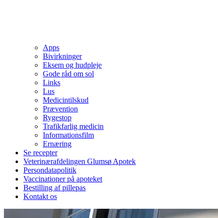
Apps
Bivirkninger
Eksem og hudpleje
Gode råd om sol
Links
Lus
Medicintilskud
Prævention
Rygestop
Trafikfarlig medicin
Informationsfilm
Ernæring
Se recepter
Veterinærafdelingen Glumsø Apotek
Persondatapolitik
Vaccinationer på apoteket
Bestilling af pillepas
Kontakt os