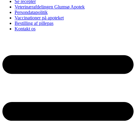
Se recepter
Veterinærafdelingen Glumsø Apotek
Persondatapolitik
Vaccinationer på apoteket
Bestilling af pillepas
Kontakt os