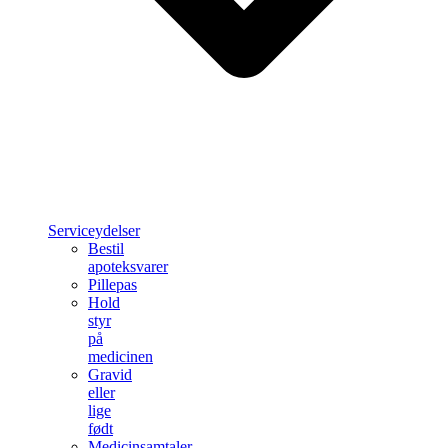
Serviceydelser
Bestil
apoteksvarer
Pillepas
Hold
styr
på
medicinen
Gravid
eller
lige
født
Medicinsamtaler