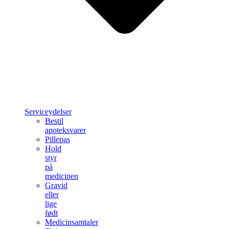
Serviceydelser
Bestil
apoteksvarer
Pillepas
Hold
styr
på
medicinen
Gravid
eller
lige
født
Medicinsamtaler