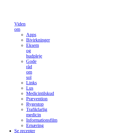
Viden
om
Apps
Bivirkninger
Eksem
og
hudpleje
Gode
råd
om
sol
Links
Lus
Medicintilskud
Prævention
Rygestop
Trafikfarlig
medicin
Informationsfilm
Ernæring
Se recepter