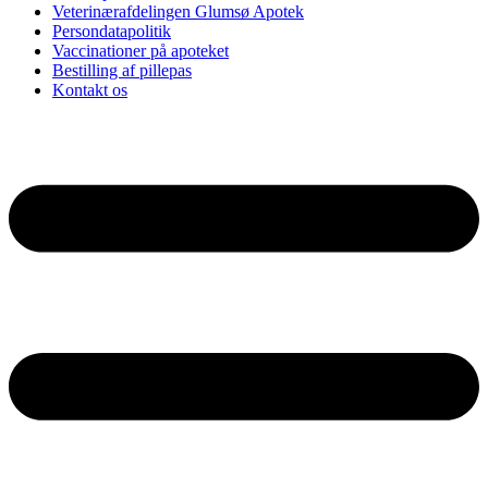
Veterinærafdelingen Glumsø Apotek
Persondatapolitik
Vaccinationer på apoteket
Bestilling af pillepas
Kontakt os