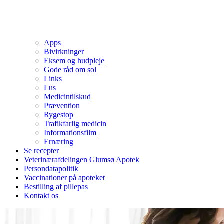
Apps
Bivirkninger
Eksem og hudpleje
Gode råd om sol
Links
Lus
Medicintilskud
Prævention
Rygestop
Trafikfarlig medicin
Informationsfilm
Ernæring
Se recepter
Veterinærafdelingen Glumsø Apotek
Persondatapolitik
Vaccinationer på apoteket
Bestilling af pillepas
Kontakt os