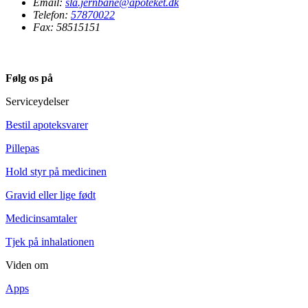
Email:
sla.jernbane@apoteket.dk
Telefon:
57870022
Fax: 58515151
Følg os på
Serviceydelser
Bestil apoteksvarer
Pillepas
Hold styr på medicinen
Gravid eller lige født
Medicinsamtaler
Tjek på inhalationen
Viden om
Apps